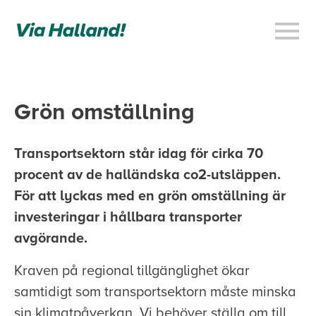
Hallands inspel till regeringen
Grön omställning
Utvecklingsområden
Våra prioriteringar
Transportsektorn står idag för cirka 70
procent av de halländska co2-utsläppen.
Kontakta oss
För att lyckas med en grön omställning är
investeringar i hållbara transporter
avgörande.
Kraven på regional tillgänglighet ökar
samtidigt som transportsektorn måste minska
sin klimatpåverkan. Vi behöver ställa om till